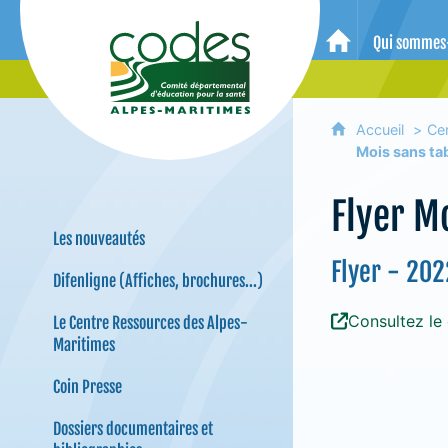
CoDES 06 - Comité départemental 
Qui sommes
Accueil
Accueil
Ce
Mois sans tab
Flyer Mo
Les nouveautés
Flyer - 202
Difenligne (Affiches, brochures...)
Consultez le
Le Centre Ressources des Alpes-
Maritimes
Coin Presse
Dossiers documentaires et