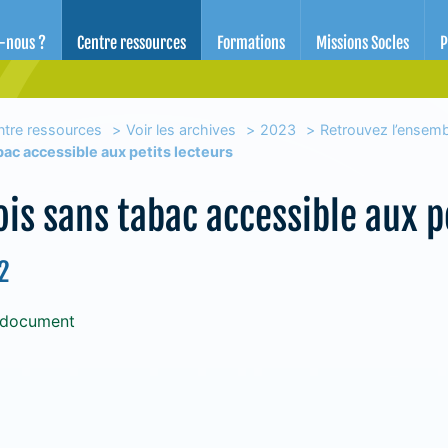
d'éducation pour la santé des Alpes-Maritimes
-nous ?
Centre ressources
Formations
Missions Socles
P
ntre ressources
Voir les archives
2023
Retrouvez l’ensem
ac accessible aux petits lecteurs
is sans tabac accessible aux p
2
 document