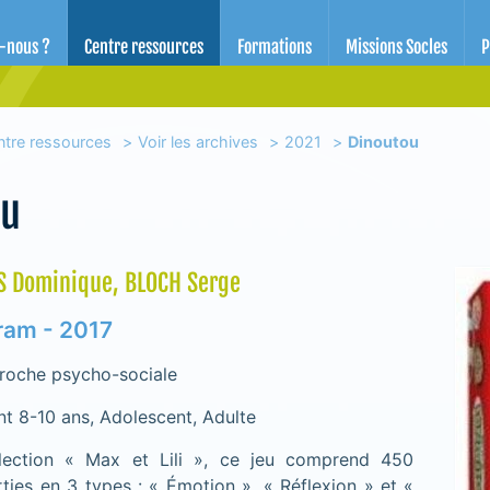
d'éducation pour la santé des Alpes-Maritimes
-nous ?
Centre ressources
Formations
Missions Socles
P
ntre ressources
Voir les archives
2021
Dinoutou
ou
S Dominique, BLOCH Serge
gram - 2017
roche psycho-sociale
ant 8-10 ans, Adolescent, Adulte
llection « Max et Lili », ce jeu comprend 450
ties en 3 types : « Émotion », « Réflexion » et «