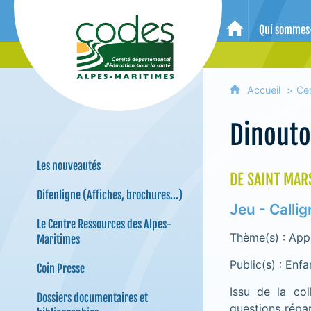
CoDES 06 - Comité départemental 
Qui sommes
Accueil
Accueil
Ce
Dinout
Les nouveautés
DE SAINT MAR
Difenligne (Affiches, brochures...)
Jeu - Calli
Le Centre Ressources des Alpes-
Thème(s) : App
Maritimes
Public(s) : Enf
Coin Presse
Issu de la co
Dossiers documentaires et
questions répar