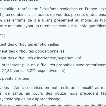
hantillon représentatif d’enfants scolarisés en France he
s, en combinant les points de vue des parents et des ense
% des enfants de 3 à 6 ans présentent au moins un type
nté mentale ayant un retentissement sur leur vie quotidien
t :
ent des difficultés émotionnelles
ent des difficultés oppositionnelles
ent des difficultés d’inattention/hyperactivité
 présentent plus de difficultés probables avec retentissem
es (11,3% versus 5,2% respectivement)
 points à retenir :
 des enfants scolarisés en maternelle ont consulté au mo
nel de santé, au cours des douze mois précédant l’é
 psychologiques ou d’apprentissage
tiers des enfants qui présentent au moins un type de diffi