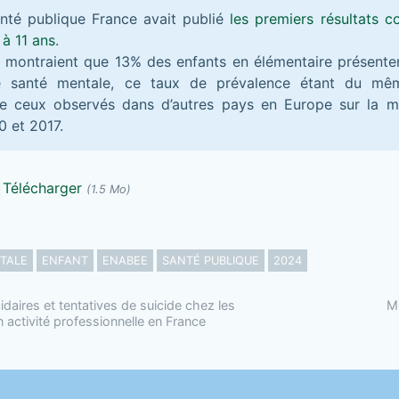
nté publique France avait publié
les premiers résultats c
 à 11 ans
.
 montraient que 13% des enfants en élémentaire présente
e santé mentale, ce taux de prévalence étant du mê
e ceux observés dans d’autres pays en Europe sur la 
0 et 2017.
Télécharger
(1.5 Mo)
TALE
ENFANT
ENABEE
SANTÉ PUBLIQUE
2024
daires et tentatives de suicide chez les
Mi
 activité professionnelle en France