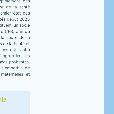
éploiement des
ce de la santé
remier état des
étés début 2025
tituent un socle
rs CPS, afin de
le cadre de la
s de la Santé et
ces outils afin
approprier les
nées probantes.
kit empathie de
 maternelles et
nte