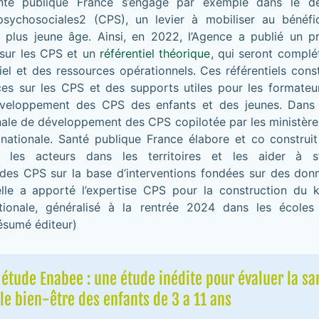
té publique France s’engage par exemple dans le d
sychosociales2 (CPS), un levier à mobiliser au bénéfi
 plus jeune âge. Ainsi, en 2022, l’Agence a publié un p
sur les CPS et un
référentiel théorique
, qui seront compl
iel et des ressources opérationnels. Ces référentiels cons
es sur les CPS et des supports utiles pour les formateu
développement des CPS des enfants et des jeunes. Dans 
nale de développement des CPS copilotée par les ministère
 nationale. Santé publique France élabore et co construit 
 les acteurs dans les territoires et les aider à s’
es CPS sur la base d’interventions fondées sur des don
’elle a apporté l’expertise CPS pour la construction du 
tionale, généralisé à la rentrée 2024 dans les écoles
ésumé éditeur)
'étude Enabee : une étude inédite pour évaluer la sa
le bien-être des enfants de 3 a 11 ans