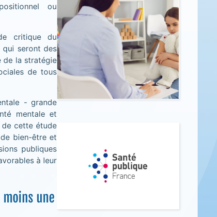
ositionnel ou
de critique du
 qui seront des
 de la stratégie
ociales de tous
entale - grande
nté mentale et
s de cette étude
 de bien-être et
sions publiques
avorables à leur
u moins une