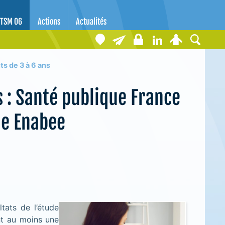
TSM 06
Actions
Actualités
s de 3 à 6 ans
s : Santé publique France
de Enabee
tats de l’étude
nt au moins une