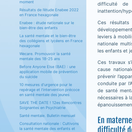
moment
difficulté d
Résultats de l’étude Enabee 2022
inattention/hyp
en France hexagonale
Ces résultats
Enabee : étude nationale sur le
bien-être des enfants
développement 
La santé mentale et le bien-être
leviers à mobil
des collégiens et lycéens en France
nationale mult
hexagonale
les enfants et 
Wecare. Promouvoir la santé
mentale des 18-25 ans
Ces travaux s’
Before Anyone Else (BAE) : une
cause nationa
application mobile de prévention
prévenir l’appa
du suicide
conduite par l’
10 mesures d'urgence pour le
repérage et l'intervention précoce
de santé menta
en santé mentale des jeunes
nécessaires à l
SAVE THE DATE ! 12es Rencontres
épanouissemen
Soignantes en Psychiatrie
Santé mentale. Bulletin mensuel
En maternel
Consultation nationale : Cultivons
difficulté 
la santé mentale des enfants et