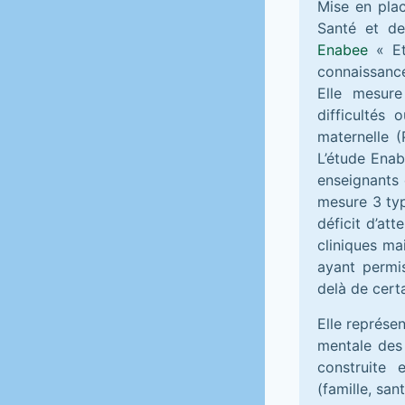
Mise en plac
Santé et de
Enabee
« Et
connaissance
Elle mesur
difficultés 
maternelle 
L’étude Enab
enseignants 
mesure 3 typ
déficit d’at
cliniques ma
ayant permis
delà de certa
Elle représe
mentale des 
construite 
(famille, san