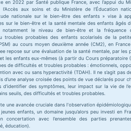
e en 2022 par Santé publique France, avec l’appui du Mi
 l’Accès aux soins et du Ministère de l’Éducation nation
ude nationale sur le bien-être des enfants » vise à app
s sur le bien-être et la santé mentale des enfants âgés d
e notamment le niveau de bien-être et la fréquence 
ou troubles probables des enfants scolarisés de la peti
(PSM) au cours moyen deuxième année (CM2), en France
ee repose sur une évaluation de la santé mentale, par les p
et les enfants eux-mêmes (à partir du Cours préparatoire (
es de difficultés et troubles probables : émotionnels, oppo
tention avec ou sans hyperactivité (TDAH). Il ne s’agit pas d
is d’une analyse croisée des points de vue déclarés pour c
 d’identifier des symptômes, leur impact sur la vie de l’e
ins seuils, des difficultés et troubles probables.
nte une avancée cruciale dans l'observation épidémiologiqu
jeunes enfants, un domaine jusqu’alors peu investi en Fr
en concertation avec l’ensemble des parties prenante
té, éducation).