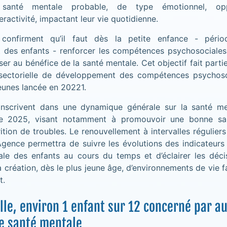
e santé mentale probable, de type émotionnel, opp
eractivité, impactant leur vie quotidienne.
 confirment qu’il faut dès la petite enfance - pério
des enfants - renforcer les compétences psychosociales
iser au bénéfice de la santé mentale. Cet objectif fait partie
isectorielle de développement des compétences psychos
jeunes lancée en 20221.
inscrivent dans une dynamique générale sur la santé m
le 2025, visant notamment à promouvoir une bonne sa
rition de troubles. Le renouvellement à intervalles régulier
Agence permettra de suivre les évolutions des indicateurs
le des enfants au cours du temps et d’éclairer les déci
a création, dès le plus jeune âge, d’environnements de vie f
t.
le, environ 1 enfant sur 12 concerné par a
de santé mentale