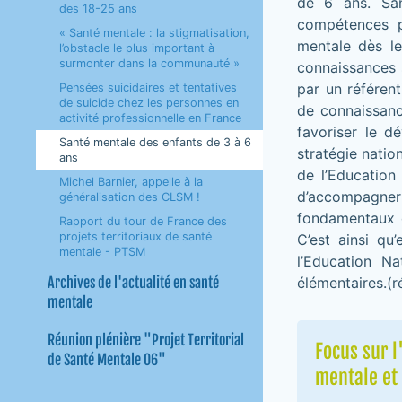
de 6 ans. San
des 18-25 ans
compétences p
« Santé mentale : la stigmatisation,
mentale dès le
l’obstacle le plus important à
surmonter dans la communauté »
connaissances 
par un référent
Pensées suicidaires et tentatives
de suicide chez les personnes en
de connaissanc
activité professionnelle en France
favoriser le 
Santé mentale des enfants de 3 à 6
stratégie natio
ans
de l’Education
Michel Barnier, appelle à la
d’accompagner
généralisation des CLSM !
fondamentaux d
Rapport du tour de France des
projets territoriaux de santé
C’est ainsi qu
mentale - PTSM
l’Education Na
Archives de l'actualité en santé
élémentaires.(r
mentale
Réunion plénière "Projet Territorial
Focus sur l
de Santé Mentale 06"
mentale et 