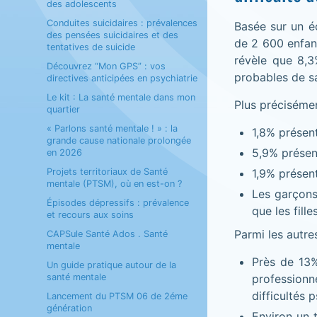
des adolescents
Conduites suicidaires : prévalences
Basée sur un éc
des pensées suicidaires et des
de 2 600 enfant
tentatives de suicide
révèle que 8,3
Découvrez “Mon GPS” : vos
probables de sa
directives anticipées en psychiatrie
Le kit : La santé mentale dans mon
Plus précisémen
quartier
« Parlons santé mentale ! » : la
1,8% présent
grande cause nationale prolongée
5,9% présent
en 2026
Projets territoriaux de Santé
1,9% présent
mentale (PTSM), où en est-on ?
Les garçons
Épisodes dépressifs : prévalence
que les fill
et recours aux soins
Parmi les autres
CAPSule Santé Ados . Santé
mentale
Près de 13%
Un guide pratique autour de la
santé mentale
profession
difficultés
Lancement du PTSM 06 de 2éme
génération
Environ un 