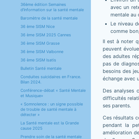
36ème édition Semaines
avec un ret
d’Information sur la santé mentale
mentale au 
Baromètre de la santé mentale
Le niveau de
36 ème SISM Nice
comme bon, a
36 ème SISM 2025 Cannes
Il est à noter
36 ème SISM Grasse
peuvent évolue
36 ème SISM Valbonne
des adultes rép
36 ème SISM Isatis
pas de diagnos
Bulletin Santé mentale
besoins des jeu
Conduites suicidaires en France.
échange avec un
Bilan 2024.
Des analyses c
Conférence-débat « Santé Mentale
et Musique»
difficultés rel
« Somnolence : un signe possible
ses parents.
de trouble de santé mentale à
détecter »
Ces résultats c
La Santé mentale est la Grande
pendant la pe
cause 2025
amélioration d
Prendre soin de la santé mentale