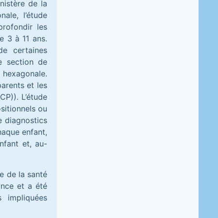
nistère de la
ale, l’étude
rofondir les
e 3 à 11 ans.
de certaines
te section de
 hexagonale.
arents et les
CP)). L’étude
sitionnels ou
e diagnostics
haque enfant,
nfant et, au-
e de la santé
ance et a été
s impliquées