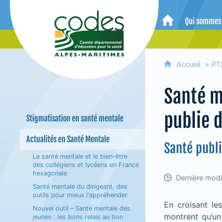
CoDES 06 - Comité départemental 
Qui sommes
Accueil
Accueil
PT
Santé m
publie 
Stigmatisation en santé mentale
Actualités en Santé Mentale
Santé publ
La santé mentale et le bien-être
des collégiens et lycéens en France
hexagonale
Dernière modi
Santé mentale du dirigeant, des
outils pour mieux l'appréhender
En croisant le
Nouvel outil – Santé mentale des
montrent qu’un
jeunes : les bons relais au bon