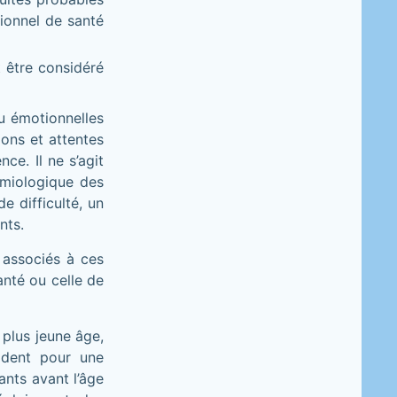
ionnel de santé
t être considéré
u émotionnelles
ons et attentes
ce. Il ne s’agit
émiologique des
e difficulté, un
nts.
 associés à ces
anté ou celle de
 plus jeune âge,
ident pour une
nts avant l’âge