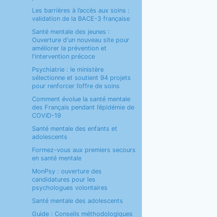
Les barrières à l’accès aux soins :
validation de la BACE-3 française
Santé mentale des jeunes :
Ouverture d'un nouveau site pour
améliorer la prévention et
l'intervention précoce
Psychiatrie : le ministère
sélectionne et soutient 94 projets
pour renforcer l’offre de soins
Comment évolue la santé mentale
des Français pendant l’épidémie de
COVID-19
Santé mentale des enfants et
adolescents
Formez-vous aux premiers secours
en santé mentale
MonPsy : ouverture des
candidatures pour les
psychologues volontaires
Santé mentale des adolescents
Guide : Conseils méthodologiques