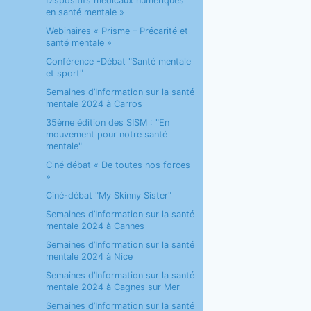
Dispositifs médicaux numériques
en santé mentale »
Webinaires « Prisme – Précarité et
santé mentale »
Conférence -Débat "Santé mentale
et sport"
Semaines d’Information sur la santé
mentale 2024 à Carros
35ème édition des SISM : "En
mouvement pour notre santé
mentale"
Ciné débat « De toutes nos forces
»
Ciné-débat "My Skinny Sister"
Semaines d’Information sur la santé
mentale 2024 à Cannes
Semaines d’Information sur la santé
mentale 2024 à Nice
Semaines d’Information sur la santé
mentale 2024 à Cagnes sur Mer
Semaines d’Information sur la santé