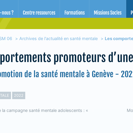
d'éducation pour la santé des Alpes-Maritimes
-nous ?
Centre ressources
Formations
Missions Socles
P
SM 06
Archives de l'actualité en santé mentale
Les comporte
portements promoteurs d’une
omotion de la santé mentale à Genève - 20
TALE
2022
e la campagne santé mentale adolescents : «
Mon