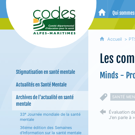
CoDES 06 - Comité départemental 
Qui sommes
Accueil
Accueil
PT
Les com
Stigmatisation en santé mentale
Minds - Pr
Actualités en Santé Mentale
Archives de l'actualité en santé
SANTÉ MEN
mentale
Évaluation d
33ᵉ Journée mondiale de la santé
J’en parle à »
mentale
36éme édition des Semaines
d’Information sur la santé mentale