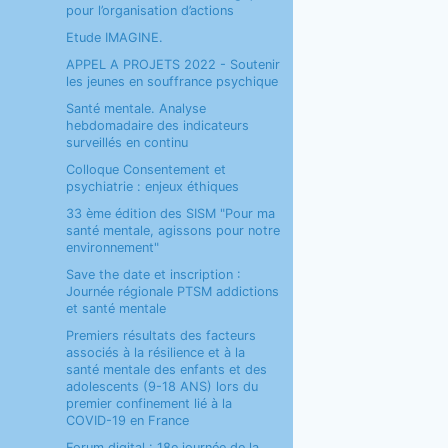
pour l’organisation d’actions
Etude IMAGINE.
APPEL A PROJETS 2022 - Soutenir
les jeunes en souffrance psychique
Santé mentale. Analyse
hebdomadaire des indicateurs
surveillés en continu
Colloque Consentement et
psychiatrie : enjeux éthiques
33 ème édition des SISM "Pour ma
santé mentale, agissons pour notre
environnement"
Save the date et inscription :
Journée régionale PTSM addictions
et santé mentale
Premiers résultats des facteurs
associés à la résilience et à la
santé mentale des enfants et des
adolescents (9-18 ANS) lors du
premier confinement lié à la
COVID-19 en France
Forum digital : 18e journée de la