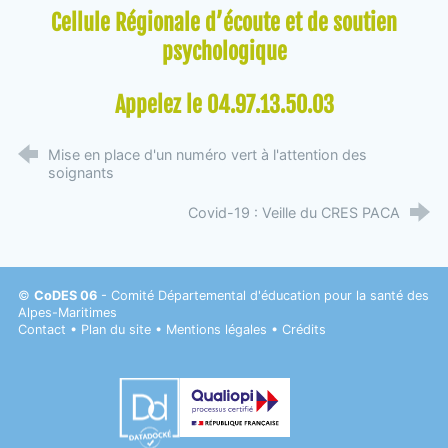
Cellule Régionale d’écoute et de soutien
psychologique
Appelez le 04.97.13.50.03
Mise en place d'un numéro vert à l'attention des
soignants
Covid-19 : Veille du CRES PACA
©
CoDES 06
- Comité Départemental d'éducation pour la santé des
Alpes-Maritimes
Contact
•
Plan du site
•
Mentions légales
•
Crédits
Datadock