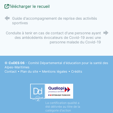
Télécharger le recueil
Guide d'accompagnement de reprise des activités
sportives
Conduite à tenir en cas de contact d'une personne ayant
des antécédents évocateurs de Covid-19 avec une
personne malade du Covid-19
©
CoDES 06
- Comité Départemental d'éducation pour la santé des
Alpes-Maritimes
Contact
•
Plan du site
•
Mentions légales
•
Crédits
Datadock
La certification qualité a
Qualiopi
été délivrée au titre de la
catégorie d'action