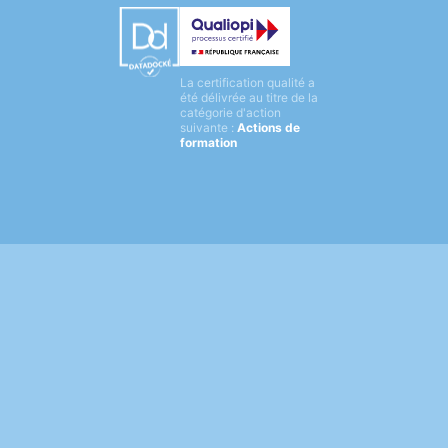
Datadock
La certification qualité a
Qualiopi
été délivrée au titre de la
catégorie d'action
suivante :
Actions de
formation