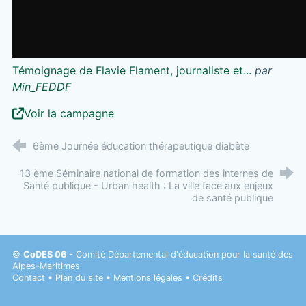
Témoignage de Flavie Flament, journaliste et...
par
Min_FEDDF
Voir la campagne
6ème Journée éducation thérapeutique diabète
13 ème Séminaire national de formation des internes de
Santé publique - Urban health : La ville face aux enjeux
de santé publique
©
CoDES 06
- Comité Départemental d'éducation pour la santé des
Alpes-Maritimes
Contact
•
Plan du site
•
Mentions légales
•
Crédits