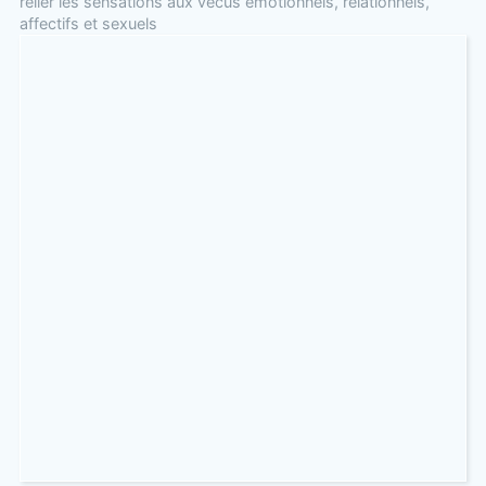
relier les sensations aux vécus émotionnels, relationnels,
affectifs et sexuels