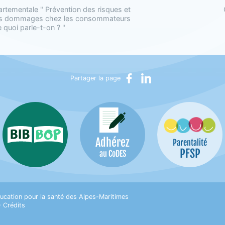
rtementale " Prévention des risques et
es dommages chez les consommateurs
e quoi parle-t-on ? "
Partager sur Facebook
Partager sur LinkedIn
Partager la page
Adhérez
Bib-Bop
Parentalité
PFSP
au CoDES
on pour la Santé des Alpes-Maritimes
ucation pour la santé des Alpes-Maritimes
•
Crédits