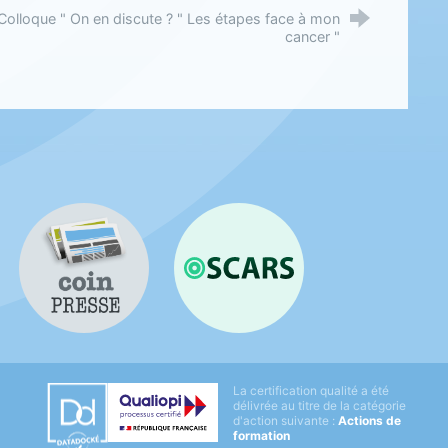
Colloque " On en discute ? " Les étapes face à mon
cancer "
Coin presse
OSCARS
Datadock
La certification qualité a été
Qualiopi
délivrée au titre de la catégorie
d'action suivante :
Actions de
formation