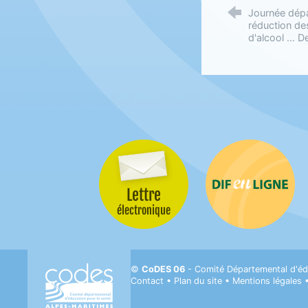
Journée dépa
réduction d
d'alcool ... D
Lettre
Difenligne
électronique
CODES 06- Comité départemental d'Éducati
©
CoDES 06
- Comité Départemental d'éd
Contact
•
Plan du site
•
Mentions légales