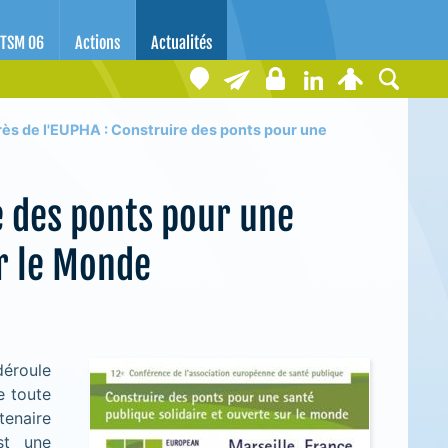
TSM 06
Actions
Actualités
s de l'EUPHA : Construire des ponts pour une
e des ponts pour une
ur le Monde
déroule
e toute
tenaire
est une