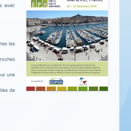
es avec
tes les
proches
our une
ôles de