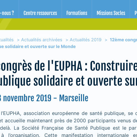
d'éducation pour la santé des Alpes-Maritimes
-nous ?
Centre ressources
Formations
Missions Socles
P
ualités
Actualités archivées
Actualités 2019
12ème congrè
e solidaire et ouverte sur le Monde
ongrès de l'EUPHA : Construir
ublique solidaire et ouverte s
3 novembre 2019 - Marseille
l’EUPHA, association européenne de santé publique, se 
t accueille maintenant près de 2000 participants venus d
-delà. La Société Française de Santé Publique est le par
à l’organisation. Cette manifestation internationale 