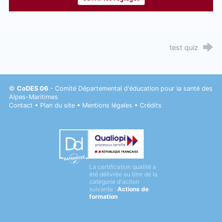
test quiz
©
CoDES 06
- Comité Départemental d'éducation pour la santé des
Alpes-Maritimes
Contact
•
Plan du site
•
Mentions légales
•
Crédits
Datadock
La certification qualité a
Qualiopi
été délivrée au titre de la
catégorie d'action
suivante :
Actions de
formation